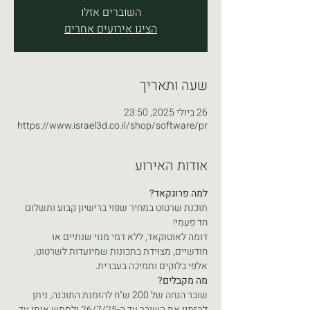
השוברים אזלו
הציגו אירועים אחרים
שעה ותאריך
26 ביולי 2025, 23:50
https://www.israel3d.co.il/shop/software/pr
אודות האירוע
למה פרוגקאד?
תוכנת שרטוט במחיר שפוי ברישיון קבוע ותשלום 
חד פעמי!
דומה לאוטוקאד, ללא דמי מנוי שנתיים או 
חודשיים, מצוידת בתכונות שמיועדות לשרטוט, 
אלפי בלוקים ותמיכה בעברית.
מה מקבלים?
שובר הנחה של 200 ש"ח להזמנת התוכנה, ניתן 
להזמין את השובר עד ה-26/7/25 ולממש אותו עד 