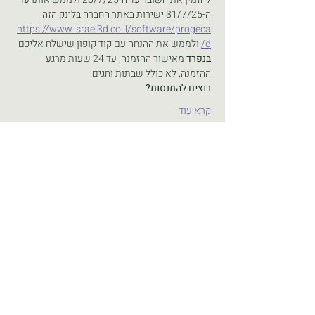
ה-31/7/25 ישירות באתר החברה בלינק הזה: 
https://www.israel3d.co.il/software/progeca
d/
 ולממש את ההנחה עם קוד קופון שישלח אליכם 
בנפרד 
מאישור ההזמנה, עד 24 שעות מרגע 
ההזמנה, לא כולל שבתות וחגים.
רוצים להתנסות?
קרא עוד
שתפו חברים
כל הזכויות שמורות ל"ארגון מעצבי הפנים בישראל" ע.ר
580656767
אין להעתיק או לשכפל או לעשות כל שימוש
בתוכן ללא אישור העמותה
תקנון האתר