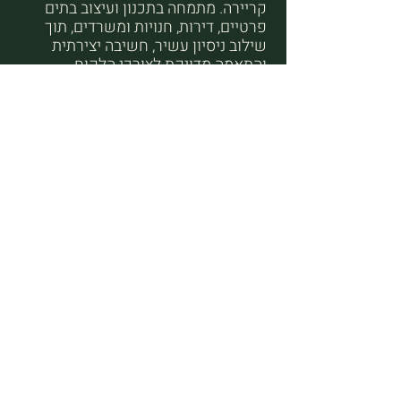
קריירה. מתמחה בתכנון ועיצוב בתים
פרטיים, דירות, חנויות ומשרדים, תוך
שילוב ניסיון עשיר, חשיבה יצירתית
והתאמה מדויקת לצורכי הלקוח
עינת צוק קיבק
- וועדת ביקורת.
עמיתת כבוד
מתכננת ומעצבת פנים.
הנדסאית בניין.
הנדסאית אדריכלות
נמנית על מייסדות הארגון. שמשה
כחברת ועד, דוברת ובהמשך כיו"ר
הארגון.
מתמחה בתכנון בניה פרטית, דירות
וחללים מסחריים ברמה גבוהה.