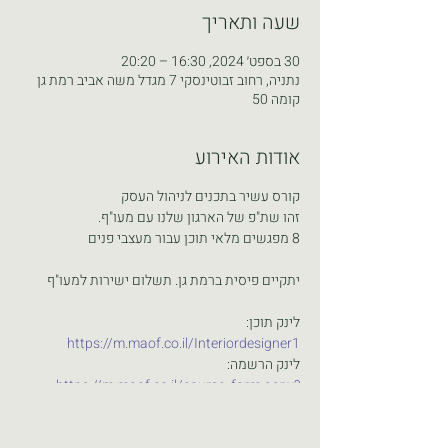
שעה ותאריך
30 בספט׳ 2024, 16:30 – 20:20
נתניה, רחוב זבוטינסקי 7 מגדל משה אביב רמת גן
קומה 50
אודות האירוע
קורס עשיר בתכנים לניהול העסק
זהו שת"פ של הארגון שלנו עם מעו"ף.
8 מפגשים מלאי תוכן עבור מעצבי פנים
יתקיים פיסית ברמת גן. תשלום ישירות למעו"ף
לינק תוכן:
https://m.maof.co.il/Interiordesigner1
לינק הרשמה:
https://m.maof.co.il/course_form.aspx?
CourseId=309