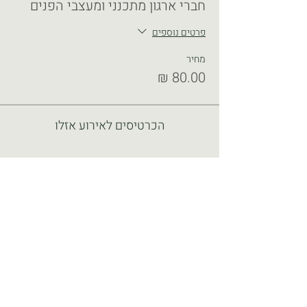
חברי ארגון מתכנני ומעצבי הפנים
פרטים נוספים
מחיר
הכרטיסים לאירוע אזלו
שתפו חברים
כל הזכויות שמורות ל"ארגון מעצבי הפנים בישראל" ע.ר
580656767
אין להעתיק או לשכפל או לעשות כל שימוש